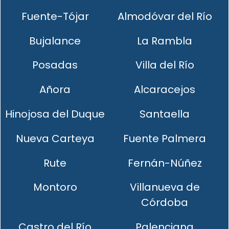
Fuente-Tójar
Almodóvar del Río
Bujalance
La Rambla
Posadas
Villa del Río
Añora
Alcaracejos
Hinojosa del Duque
Santaella
Nueva Carteya
Fuente Palmera
Rute
Fernán-Núñez
Montoro
Villanueva de
Córdoba
Castro del Río
Palenciana