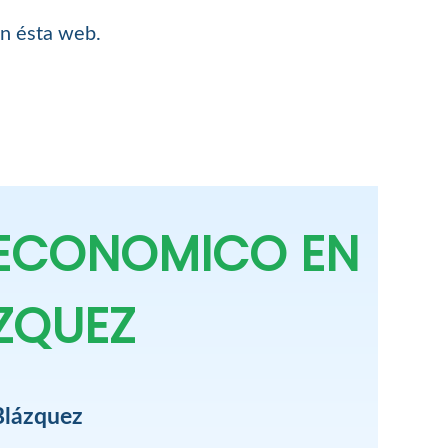
en ésta web.
 ECONOMICO EN
ZQUEZ
Blázquez