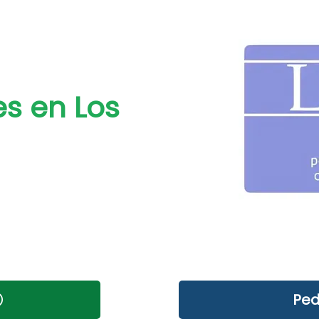
s en Los
Ped