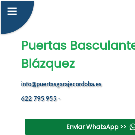
Puertas Basculante
Blázquez
info@puertasgarajecordoba.es
622 795 955 -
Enviar WhatsApp >>