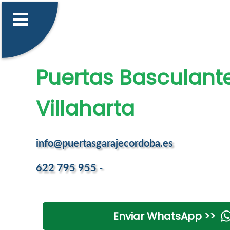
Puertas Basculant
Villaharta
info@puertasgarajecordoba.es
622 795 955 -
Enviar WhatsApp >>