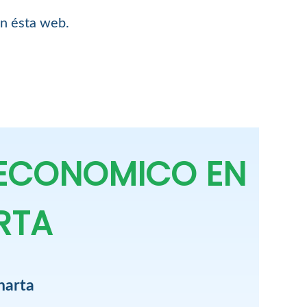
en ésta web.
 ECONOMICO EN
RTA
harta