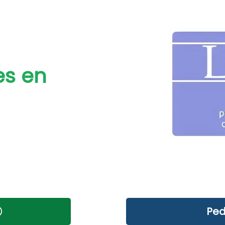
es en
Ped