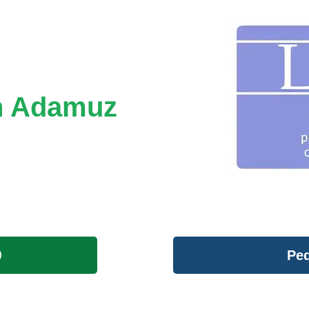
en Adamuz
Ped