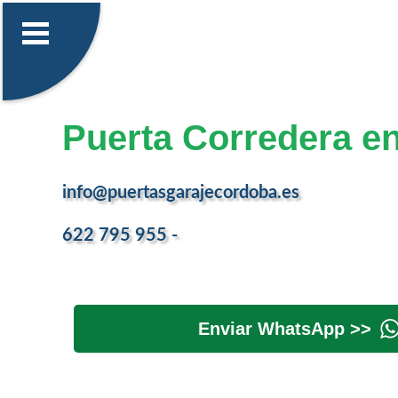
Puerta Corredera 
info@puertasgarajecordoba.es
622 795 955 -
Enviar WhatsApp >>