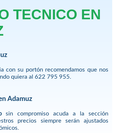
IO TECNICO EN
Z
muz
cia con su portón recomendamos que nos
ando quiera al 622 795 955.
 en Adamuz
o
sin compromiso acuda a la sección
estros precios siempre serán ajustados
ómicos.