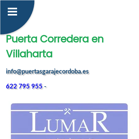
Puerta Corredera en
Villaharta
info@puertasgarajecordoba.es
622 795 955
-