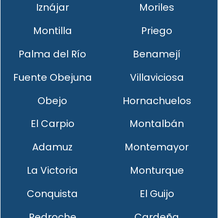
Iznájar
Moriles
Montilla
Priego
Palma del Río
Benamejí
Fuente Obejuna
Villaviciosa
Obejo
Hornachuelos
El Carpio
Montalbán
Adamuz
Montemayor
La Victoria
Monturque
Conquista
El Guijo
Pedroche
Cardeña