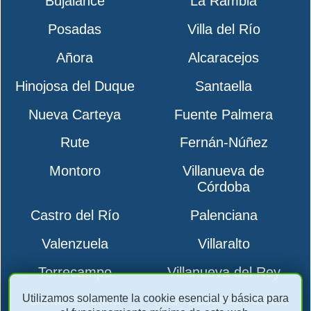
Bujalance
La Rambla
Posadas
Villa del Río
Añora
Alcaracejos
Hinojosa del Duque
Santaella
Nueva Carteya
Fuente Palmera
Rute
Fernán-Núñez
Montoro
Villanueva de
Córdoba
Castro del Río
Palenciana
Valenzuela
Villaralto
Torrecampo
Villanueva del Rey
Utilizamos solamente la cookie esencial y básica para
Santa Eufemia
San Sebastián de los