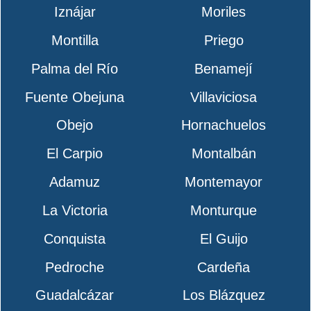
Iznájar
Moriles
Montilla
Priego
Palma del Río
Benamejí
Fuente Obejuna
Villaviciosa
Obejo
Hornachuelos
El Carpio
Montalbán
Adamuz
Montemayor
La Victoria
Monturque
Conquista
El Guijo
Pedroche
Cardeña
Guadalcázar
Los Blázquez