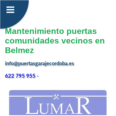
Mantenimiento puertas
comunidades vecinos en
Belmez
info@puertasgarajecordoba.es
622 795 955
-