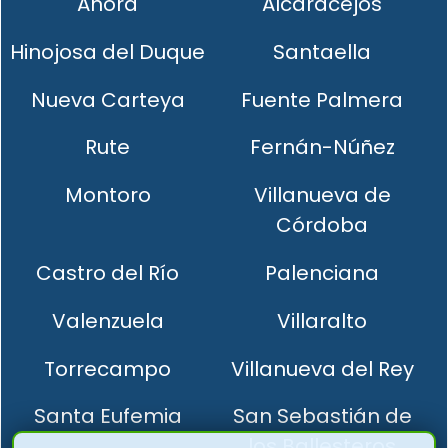
Añora
Alcaracejos
Hinojosa del Duque
Santaella
Nueva Carteya
Fuente Palmera
Rute
Fernán-Núñez
Montoro
Villanueva de
Córdoba
Castro del Río
Palenciana
Valenzuela
Villaralto
Torrecampo
Villanueva del Rey
Santa Eufemia
San Sebastián de
los Ballesteros