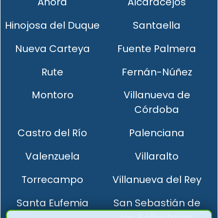
Añora
Alcaracejos
Hinojosa del Duque
Santaella
Nueva Carteya
Fuente Palmera
Rute
Fernán-Núñez
Montoro
Villanueva de
Córdoba
Castro del Río
Palenciana
Valenzuela
Villaralto
Torrecampo
Villanueva del Rey
Santa Eufemia
San Sebastián de
los Ballesteros