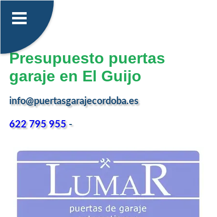
Presupuesto puertas
garaje en El Guijo
info@puertasgarajecordoba.es
622 795 955
-