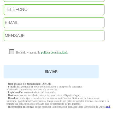
He leído y acepto la
política de privacidad
.
·
Responsable del tratamiento
: LUMAR
·
Finalidad
: gestionar el envío de información y prospección comercial,
relacionada con nuestros servicios y/o productos.
·
Legitimación
: consentimiento del interesado.
·
Destinatarios
: no se cederán datos a terceros, salvo obligación legal.
·
Derechos
: podrá ejercer los derechos de acceso, rectificación, limitación de tratamiento,
supresión, portabilidad y oposición al tratamiento de sus datos de carácter personal, así como a la
retirada del consentimiento prestado para el tratamiento de los mismos.
·
Información adicional
: puede consultar la información detallada sobre Protección de Datos
aquí
.