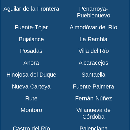
Aguilar de la Frontera
Peñarroya-
Pueblonuevo
Fuente-Tójar
Almodóvar del Río
Bujalance
La Rambla
Posadas
Villa del Río
Añora
Alcaracejos
Hinojosa del Duque
Santaella
Nueva Carteya
Fuente Palmera
Rute
Fernán-Núñez
Montoro
Villanueva de
Córdoba
Castro del Río
Palenciana