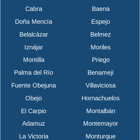
Cabra
Baena
Doña Mencía
Espejo
Belalcázar
Belmez
Iznájar
Moriles
Montilla
Priego
Palma del Río
Benamejí
Fuente Obejuna
Villaviciosa
Obejo
Hornachuelos
El Carpio
Montalbán
Adamuz
Montemayor
La Victoria
Monturque