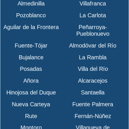
Almedinilla
Villafranca
Pozoblanco
La Carlota
Aguilar de la Frontera
Peñarroya-
Pueblonuevo
Fuente-Tójar
Almodóvar del Río
Bujalance
La Rambla
Posadas
Villa del Río
Añora
Alcaracejos
Hinojosa del Duque
Santaella
Nueva Carteya
Fuente Palmera
Rute
Fernán-Núñez
Montoro
Villanueva de