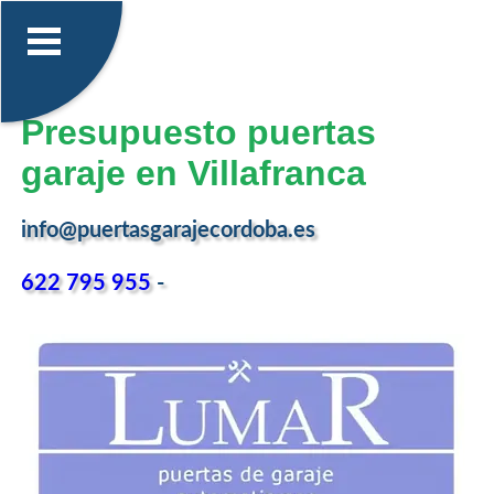
Presupuesto puertas
garaje en Villafranca
info@puertasgarajecordoba.es
622 795 955
-