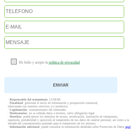
He leído y acepto la
política de privacidad
.
·
Responsable del tratamiento
: LUMAR
·
Finalidad
: gestionar el envío de información y prospección comercial,
relacionada con nuestros servicios y/o productos.
·
Legitimación
: consentimiento del interesado.
·
Destinatarios
: no se cederán datos a terceros, salvo obligación legal.
·
Derechos
: podrá ejercer los derechos de acceso, rectificación, limitación de tratamiento,
supresión, portabilidad y oposición al tratamiento de sus datos de carácter personal, así como a la
retirada del consentimiento prestado para el tratamiento de los mismos.
·
Información adicional
: puede consultar la información detallada sobre Protección de Datos
aquí
.