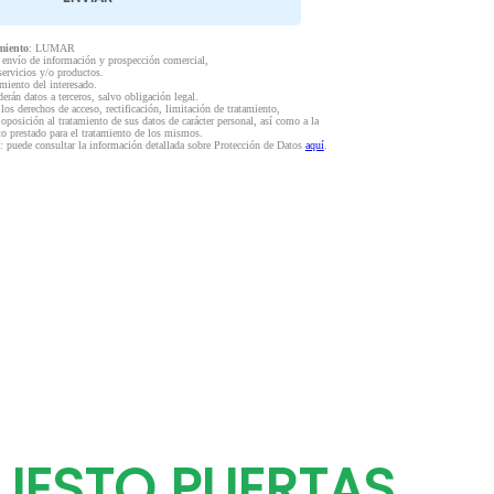
miento
: LUMAR
l envío de información y prospección comercial,
servicios y/o productos.
miento del interesado.
derán datos a terceros, salvo obligación legal.
 los derechos de acceso, rectificación, limitación de tratamiento,
 oposición al tratamiento de sus datos de carácter personal, así como a la
to prestado para el tratamiento de los mismos.
: puede consultar la información detallada sobre Protección de Datos
aquí
.
UESTO PUERTAS