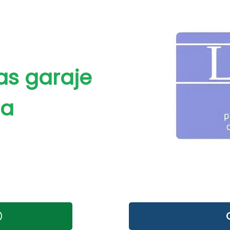
as garaje
ha