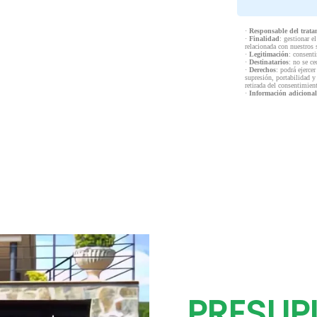
·
Responsable del trata
·
Finalidad
: gestionar e
relacionada con nuestros 
·
Legitimación
: consenti
·
Destinatarios
: no se ce
·
Derechos
: podrá ejercer
supresión, portabilidad y
retirada del consentimien
·
Información adicional
PRESUP