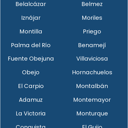
Belalcázar
Belmez
Iznájar
Moriles
Montilla
Priego
Palma del Río
Benamejí
Fuente Obejuna
Villaviciosa
Obejo
Hornachuelos
El Carpio
Montalbán
Adamuz
Montemayor
La Victoria
Monturque
Conquista
El Guijo