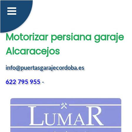
Motorizar persiana garaje
Alcaracejos
info@puertasgarajecordoba.es
622 795 955
-