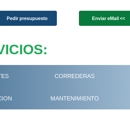
Pedir presupuesto
Enviar eMail <<
ICIOS:
TES
CORREDERAS
CION
MANTENIMIENTO