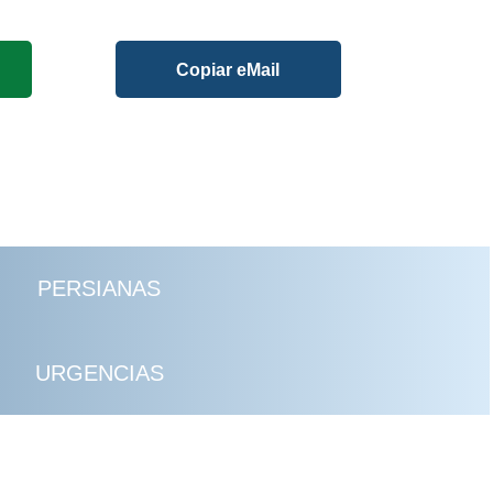
Copiar eMail
PERSIANAS
URGENCIAS