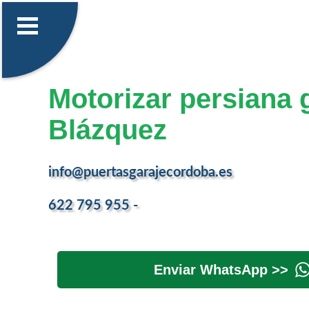
Motorizar persiana 
Blázquez
info@puertasgarajecordoba.es
622 795 955 -
Enviar WhatsApp >>