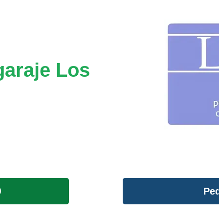
garaje Los
Ped