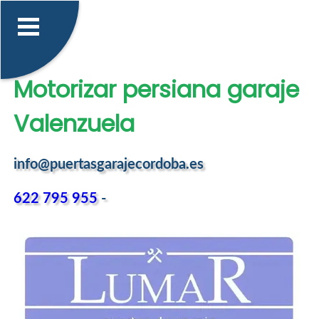
Motorizar persiana garaje
Valenzuela
info@puertasgarajecordoba.es
622 795 955
-