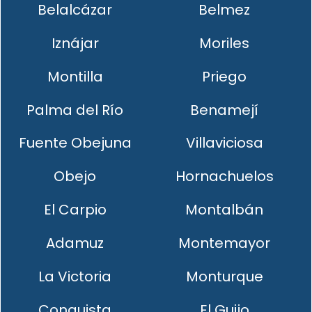
Belalcázar
Belmez
Iznájar
Moriles
Montilla
Priego
Palma del Río
Benamejí
Fuente Obejuna
Villaviciosa
Obejo
Hornachuelos
El Carpio
Montalbán
Adamuz
Montemayor
La Victoria
Monturque
Conquista
El Guijo