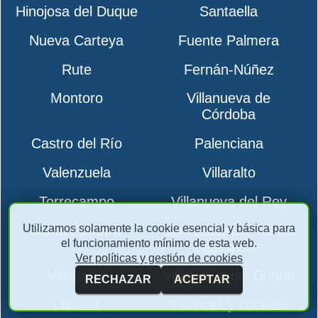
Hinojosa del Duque
Santaella
Nueva Carteya
Fuente Palmera
Rute
Fernán-Núñez
Montoro
Villanueva de
Córdoba
Castro del Río
Palenciana
Valenzuela
Villaralto
Torrecampo
Villanueva del Rey
Utilizamos solamente la cookie esencial y básica para
Santa Eufemia
San Sebastián de los
el funcionamiento mínimo de esta web.
Ballesteros
Ver políticas y gestión de cookies
Villaharta
Villanueva del Duque
RECHAZAR
ACEPTAR
Lucena
Políticas y cookies