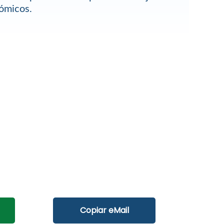
ómicos.
Copiar eMail