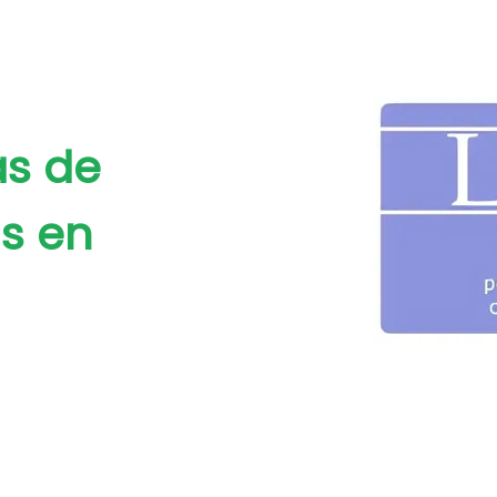
as de
s en