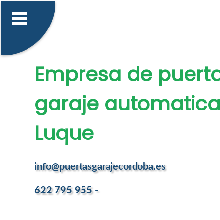
Empresa de puert
garaje automatica
Luque
info@puertasgarajecordoba.es
622 795 955 -