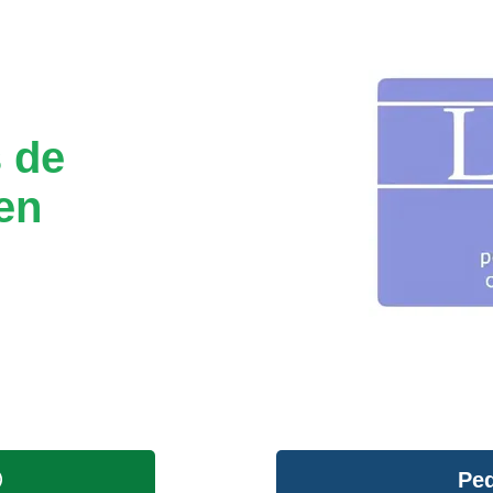
 de
en
Ped