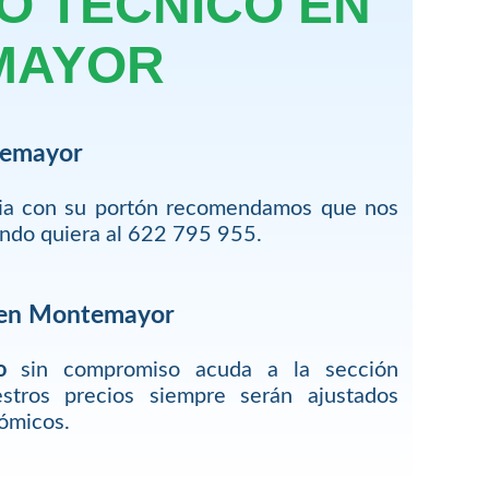
IO TECNICO EN
MAYOR
temayor
cia con su portón recomendamos que nos
ando quiera al 622 795 955.
 en Montemayor
o
sin compromiso acuda a la sección
estros precios siempre serán ajustados
ómicos.