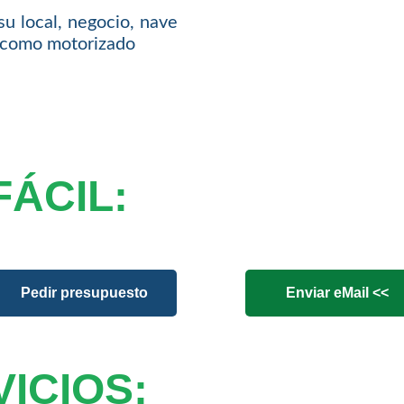
su local, negocio, nave
l como motorizado
FÁCIL:
Pedir presupuesto
Enviar eMail <<
ICIOS: