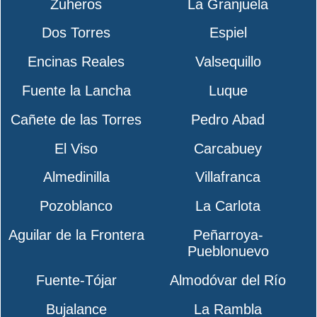
Zuheros
La Granjuela
Dos Torres
Espiel
Encinas Reales
Valsequillo
Fuente la Lancha
Luque
Cañete de las Torres
Pedro Abad
El Viso
Carcabuey
Almedinilla
Villafranca
Pozoblanco
La Carlota
Aguilar de la Frontera
Peñarroya-
Pueblonuevo
Fuente-Tójar
Almodóvar del Río
Bujalance
La Rambla