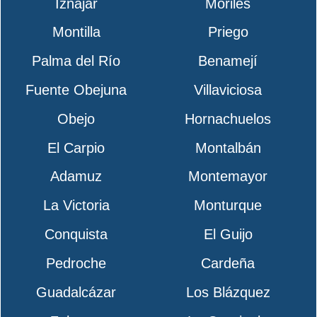
Iznájar
Moriles
Montilla
Priego
Palma del Río
Benamejí
Fuente Obejuna
Villaviciosa
Obejo
Hornachuelos
El Carpio
Montalbán
Adamuz
Montemayor
La Victoria
Monturque
Conquista
El Guijo
Pedroche
Cardeña
Guadalcázar
Los Blázquez