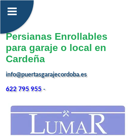
Persianas Enrollables
para garaje o local en
Cardeña
info@puertasgarajecordoba.es
622 795 955
-