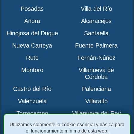
Posadas
Villa del Río
Añora
Alcaracejos
Hinojosa del Duque
Santaella
Nueva Carteya
Fuente Palmera
Rute
Fernán-Núñez
Montoro
Villanueva de
Córdoba
Castro del Río
Palenciana
Valenzuela
Villaralto
Torrecampo
Villanueva del Rey
Utilizamos solamente la cookie esencial y básica para
Santa Eufemia
San Sebastián de los
el funcionamiento mínimo de esta web.
Ballesteros