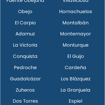
Fuente Obejuna
Villaviciosa
Obejo
Hornachuelos
El Carpio
Montalbán
Adamuz
Montemayor
La Victoria
Monturque
Conquista
El Guijo
Pedroche
Cardeña
Guadalcázar
Los Blázquez
Zuheros
La Granjuela
Dos Torres
Espiel