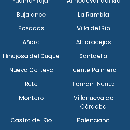
Fuente-Tójar
Almodóvar del Río
Bujalance
La Rambla
Posadas
Villa del Río
Añora
Alcaracejos
Hinojosa del Duque
Santaella
Nueva Carteya
Fuente Palmera
Rute
Fernán-Núñez
Montoro
Villanueva de
Córdoba
Castro del Río
Palenciana