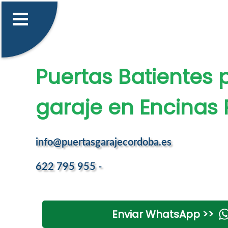
Puertas Batientes 
garaje en Encinas 
info@puertasgarajecordoba.es
622 795 955 -
Enviar WhatsApp >>