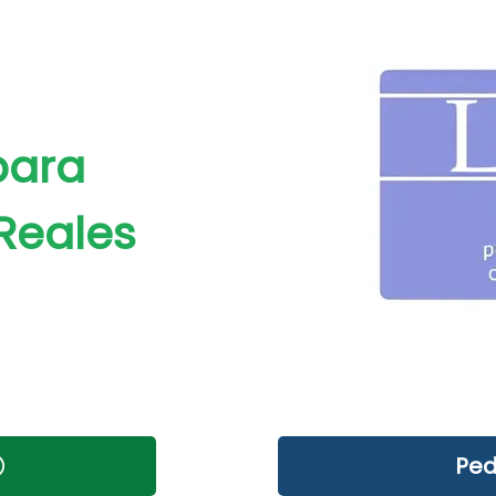
para
Reales
Ped