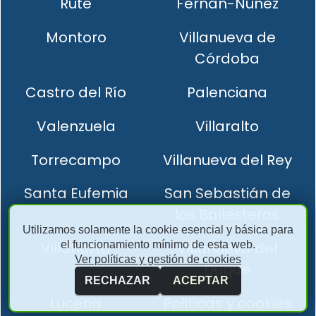
Rute
Fernán-Núñez
Montoro
Villanueva de
Córdoba
Castro del Río
Palenciana
Valenzuela
Villaralto
Torrecampo
Villanueva del Rey
Santa Eufemia
San Sebastián de
los Ballesteros
Utilizamos solamente la cookie esencial y básica para
el funcionamiento mínimo de esta web.
Villaharta
Villanueva del
Ver políticas y gestión de cookies
Duque
RECHAZAR
ACEPTAR
Lucena
Políticas y cookies