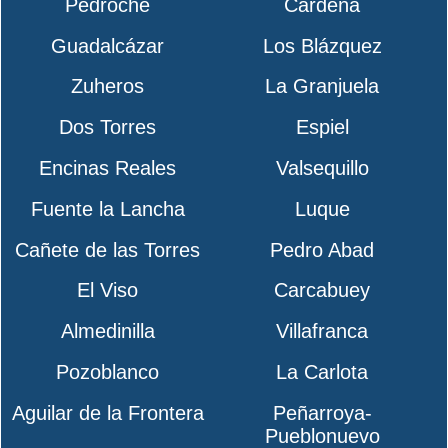
Pedroche
Cardeña
Guadalcázar
Los Blázquez
Zuheros
La Granjuela
Dos Torres
Espiel
Encinas Reales
Valsequillo
Fuente la Lancha
Luque
Cañete de las Torres
Pedro Abad
El Viso
Carcabuey
Almedinilla
Villafranca
Pozoblanco
La Carlota
Aguilar de la Frontera
Peñarroya-
Pueblonuevo