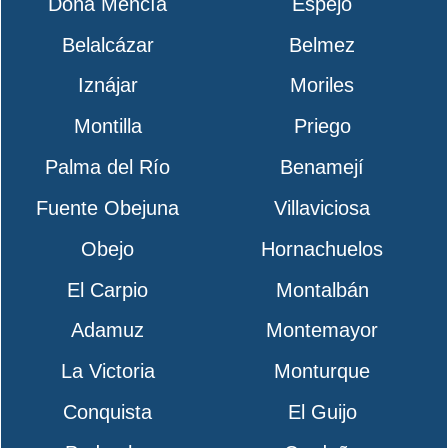
Doña Mencía
Espejo
Belalcázar
Belmez
Iznájar
Moriles
Montilla
Priego
Palma del Río
Benamejí
Fuente Obejuna
Villaviciosa
Obejo
Hornachuelos
El Carpio
Montalbán
Adamuz
Montemayor
La Victoria
Monturque
Conquista
El Guijo