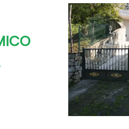
MICO
A