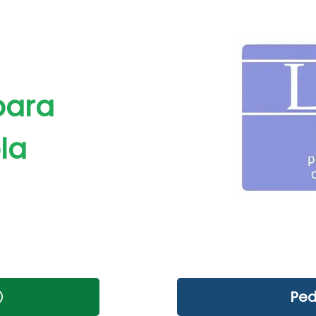
para
la
Ped