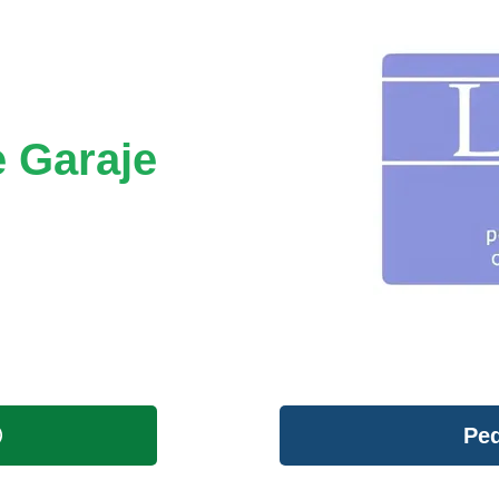
e Garaje
Ped