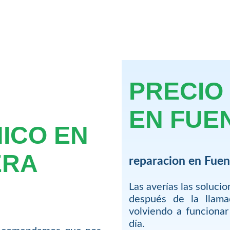
PRECIO
EN FUE
NICO EN
ERA
reparacion en Fue
Las averías las soluci
después de la llam
volviendo a funciona
día.