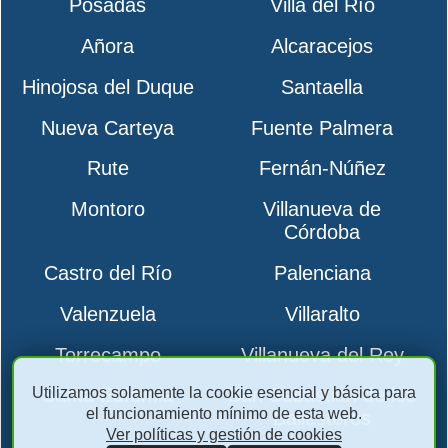
Posadas
Villa del Río
Añora
Alcaracejos
Hinojosa del Duque
Santaella
Nueva Carteya
Fuente Palmera
Rute
Fernán-Núñez
Montoro
Villanueva de
Córdoba
Castro del Río
Palenciana
Valenzuela
Villaralto
Torrecampo
Villanueva del Rey
Utilizamos solamente la cookie esencial y básica para
Santa Eufemia
San Sebastián de los
el funcionamiento mínimo de esta web.
Ballesteros
Ver políticas y gestión de cookies