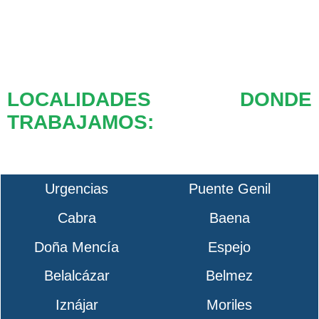
LOCALIDADES DONDE
TRABAJAMOS:
Urgencias
Puente Genil
Cabra
Baena
Doña Mencía
Espejo
Belalcázar
Belmez
Iznájar
Moriles