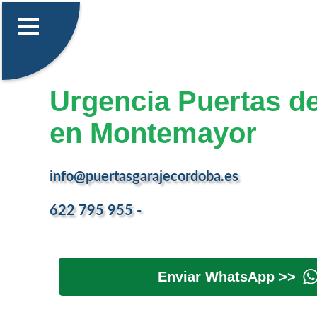
Urgencia Puertas d
en Montemayor
info@puertasgarajecordoba.es
622 795 955 -
Enviar WhatsApp >>