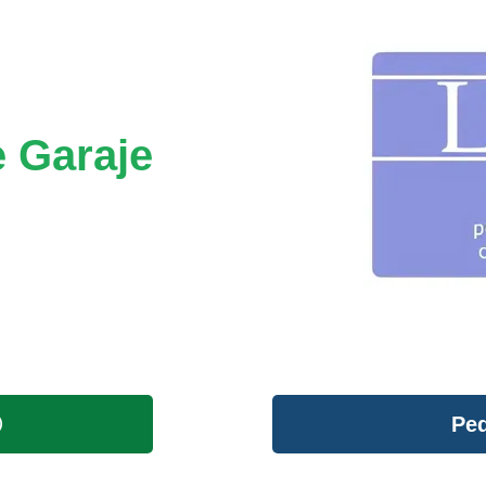
e Garaje
Ped