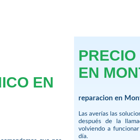
PRECIO
EN MO
NICO EN
reparacion en Mo
Las averías las soluci
después de la llam
volviendo a funciona
día.