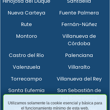
Hinojosa del Duque
Santaella
Nueva Carteya
Fuente Palmera
Rute
Fernán-Núñez
Montoro
Villanueva de
Córdoba
Castro del Río
Palenciana
Valenzuela
Villaralto
Torrecampo
Villanueva del Rey
Santa Eufemia
San Sebastián de
los Ballesteros
Utilizamos solamente la cookie esencial y básica para
el funcionamiento mínimo de esta web.
Villaharta
Villanueva del